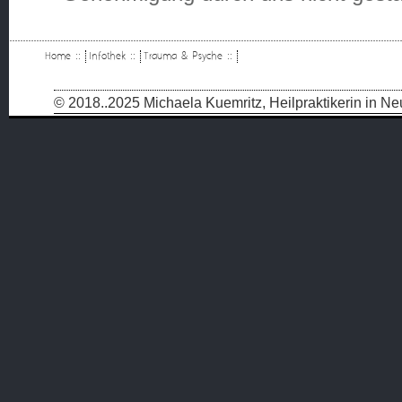
Home
::
Infothek
::
Trauma & Psyche
::
© 2018..2025 Michaela Kuemritz, Heilpraktikerin in 