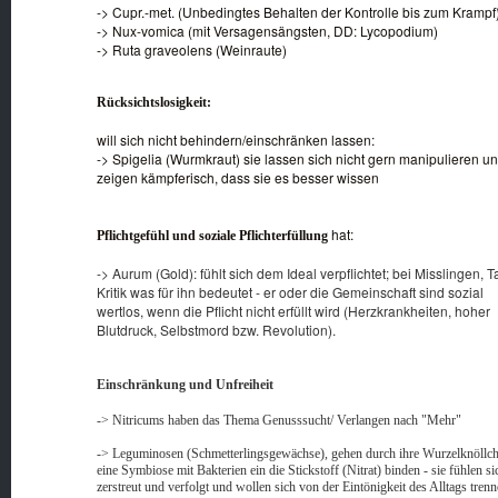
-> Cupr.-met. (Unbedingtes Behalten der Kontrolle bis zum Krampf
-> Nux-vomica (mit Versagensängsten, DD: Lycopodium)
-> Ruta graveolens (Weinraute)
Rücksichtslosigkeit:
will sich nicht behindern/einschränken lassen:
-> Spigelia (Wurmkraut) sie lassen sich nicht gern manipulieren u
zeigen kämpferisch, dass sie es besser wissen
hat:
Pflichtgefühl und soziale Pflichterfüllung
-> Aurum (Gold): fühlt sich dem Ideal verpflichtet; bei Misslingen, T
Kritik was für ihn bedeutet - er oder die Gemeinschaft sind sozial
wertlos, wenn die Pflicht nicht erfüllt wird (Herzkrankheiten, hoher
Blutdruck, Selbstmord bzw. Revolution).
Einschränkung und Unfreiheit
-> Nitricums haben das Thema Genusssucht/ Verlangen nach "Mehr"
-> Leguminosen (Schmetterlingsgewächse), gehen durch ihre Wurzelknöllc
eine Symbiose mit Bakterien ein die Stickstoff (Nitrat) binden - sie fühlen si
zerstreut und verfolgt und wollen sich von der Eintönigkeit des Alltags tren