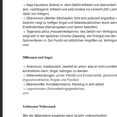
-> Naja tripudians (Kobra) m. dem Gefühl kritisiert und übervorteilt
sein, nachtragend, kritisiert und setzt andere ins Unrecht (DD Lach
Opfer von Intrigen)
-> Stramonium (Weißer Stechapfel): fühlt sich jederzeit angreifbar
bedroht; neigt zu heftiger Angst und Gewaltausbrüchen durch sein
Empfindlichkeit (Nervensystem und Gehirn betroffen)
-> Tegenaria atrica (Hauswinkelspinne): das Gefühl von Verfolgun
zeigt sich in der typischen Unruhe (Zappelig, viel Energie) bei den
Spinnentieren m. Der Furcht vor plötzlichen Angriffen od. Verfolgu
uvm.
Mißtrauen und Angst:
-> Arsenicum: misstrauisch, zweifelt an allem, was er nicht unmitte
kontrollieren kann. Angst, betrogen zu werden
-> Silberverbindungen:
große Vitalität und Emotionalität, gleichzeit
(hypochondrische) Ängste und Paniken
-> Meeresmittel: Kontaktprobleme, Rückzug in sich selbst
-> Leguminosen (Schmetterlingsgewächse)
uvm.
Verbissener Widerstand:
Wie der Widerstand aussehen kann ist sehr unterschiedlich