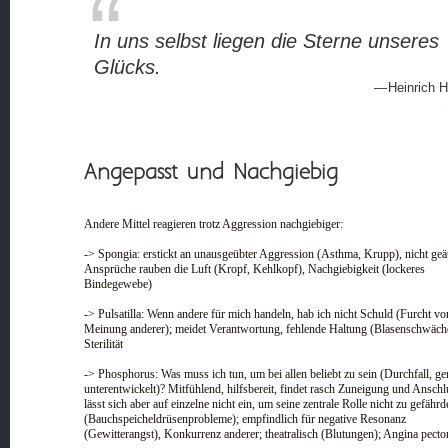
In uns selbst liegen die Sterne unseres
Glücks.
Heinrich H
Angepasst und Nachgiebig
Andere Mittel reagieren trotz Aggression nachgiebiger:
-> Spongia: erstickt an unausgeübter Aggression (Asthma, Krupp), nicht geä
Ansprüche rauben die Luft (Kropf, Kehlkopf), Nachgiebigkeit (lockeres
Bindegewebe)
-> Pulsatilla: Wenn andere für mich handeln, hab ich nicht Schuld (Furcht vo
Meinung anderer); meidet Verantwortung, fehlende Haltung (Blasenschwäch
Sterilität
-> Phosphorus: Was muss ich tun, um bei allen beliebt zu sein (Durchfall, gen
unterentwickelt)? Mitfühlend, hilfsbereit, findet rasch Zuneigung und Anschl
lässt sich aber auf einzelne nicht ein, um seine zentrale Rolle nicht zu gefährd
(Bauchspeicheldrüsenprobleme); empfindlich für negative Resonanz
(Gewitterangst), Konkurrenz anderer; theatralisch (Blutungen); Angina pecto