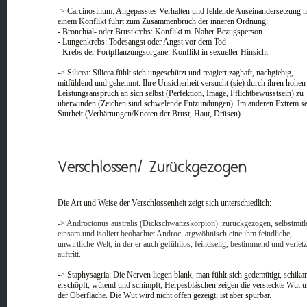
-> Carcinosinum: Angepasstes Verhalten und fehlende Auseinandersetzung m
einem Konflikt führt zum Zusammenbruch der inneren Ordnung:
- Bronchial- oder Brustkrebs: Konflikt m. Naher Bezugsperson
- Lungenkrebs: Todesangst oder Angst vor dem Tod
- Krebs der Fortpflanzungsorgane: Konflikt in sexueller Hinsicht
-> Silicea: Silicea fühlt sich ungeschützt und reagiert zaghaft, nachgiebig,
mitfühlend und gehemmt. Ihre Unsicherheit versucht (sie) durch ihren hohen
Leistungsanspruch an sich selbst (Perfektion, Image, Pflichtbewusstsein) zu
überwinden (Zeichen sind schwelende Entzündungen). Im anderen Extrem s
Sturheit (Verhärtungen/Knoten der Brust, Haut, Drüsen).
Verschlossen/ Zurückgezogen
Die Art und Weise der Verschlossenheit zeigt sich unterschiedlich:
-> Androctonus australis (Dickschwanzskorpion): zurückgezogen, selbstmitle
einsam und isoliert beobachtet Androc. argwöhnisch eine ihm feindliche,
unwirtliche Welt, in der er auch gefühllos, feindselig, bestimmend und verlet
auftritt.
-> Staphysagria: Die Nerven liegen blank, man fühlt sich gedemütigt, schikan
erschöpft, wütend und schimpft; Herpesbläschen zeigen die versteckte Wut u
der Oberfläche. Die Wut wird nicht offen gezeigt, ist aber spürbar.