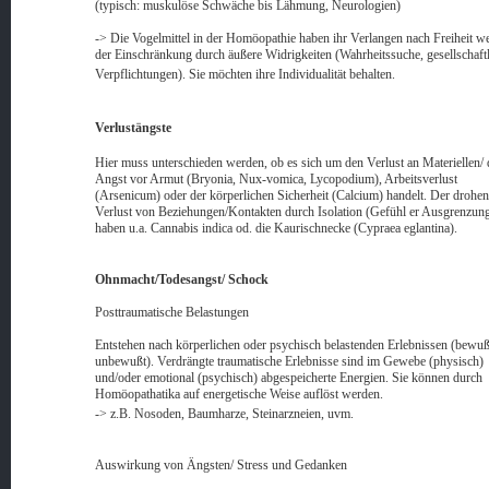
(typisch: muskulöse Schwäche bis Lähmung, Neurologien)
-> Die Vogelmittel in der Homöopathie haben ihr Verlangen nach Freiheit w
der Einschränkung durch äußere Widrigkeiten (Wahrheitssuche, gesellschaft
Verpflichtungen). Sie möchten ihre Individualität behalten.
Verlustängste
Hier muss unterschieden werden, ob es sich um den Verlust an Materiellen/ 
Angst vor Armut (Bryonia, Nux-vomica, Lycopodium), Arbeitsverlust
(Arsenicum) oder der körperlichen Sicherheit (Calcium) handelt. Der drohe
Verlust von Beziehungen/Kontakten durch Isolation (Gefühl er Ausgrenzun
haben u.a. Cannabis indica od. die Kaurischnecke (Cypraea eglantina).
Ohnmacht/Todesangst/ Schock
Posttraumatische Belastungen
Entstehen nach körperlichen oder psychisch belastenden Erlebnissen (bewuß
unbewußt). Verdrängte traumatische Erlebnisse sind im Gewebe (physisch)
und/oder emotional (psychisch) abgespeicherte Energien. Sie können durch
Homöopathatika auf energetische Weise auflöst werden.
-> z.B. Nosoden, Baumharze, Steinarzneien, uvm.
Auswirkung von Ängsten/ Stress und Gedanken