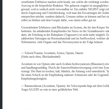
verarbeitete Erlebnisse machen nicht krank, nur solche die verdrängt werden
Ausweg ist die körperliche Reaktion. Wer gelassen reagiert ist ausgeglichen
gesund, weil er seelisch nicht verwundbar ist. Ein stabiles SELBST zeigt sic
durch Anpassung und Unterdrückung, weil man den Erwartungen der Ande
entsprechen möchte, sondern dadurch, Grenzen ziehen zu können und bei si
selbst zu bleiben und dem Gespür dafür, was einem selbst gut tut.
Unverarbeitete Erlebnisse sind Blockaden im System, die für den Körper St
bedeuten. Im anhaltenden Kampfmodus bei Stress ist der Symatikusnerv stä
aktiv, die Erholung in der Ruhephase (Vagusnerv) ist nicht mehr möglich. E
zahlreichen Störungen im Hormonhaushalt und im Stoffwechsel, welches di
Nebennieren, viele Organe und das Nervensystem in der Folge belastet.
-> Schock/Trauma: Aconitum, Arnica, Opium, Säuren
(Siehe auch oben, Blockademittel)
Aconitum ist wie Opium oder auch Acidum hydrocyanicum (Blausäure) ersta
und handlungsunfähig. Durch die Sauerstoffunterversorgung wird eine Zya
erzeugt. Die Haut ist trocken, kalt, bläulich, die Atmung wird unterdrückt. T
für einen Schock ist die Empfindung stärkster Schmerzen oder ihr Gegenteil
Empfindungslosigkeit.
-> Ranunculaceae (Aconitum, Opium): der Schwerpunkt liegt auf dem Gefüh
Angst ALLEIN zu sein in einer gefährlichen Welt.