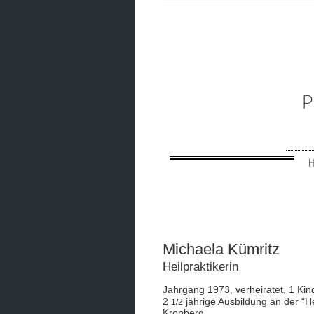
P
Michaela Kümritz
Heilpraktikerin
Jahrgang 1973
verheiratet, 1 Kin
,
2
jährige Ausbildung an der “He
1/2
Kronberg