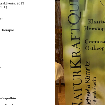
praktikerin, 2013
d.H.)
en
 Therapie
n
möopathie