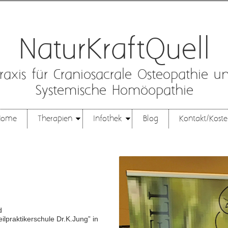
NaturKraftQuell
raxis für Craniosacrale Osteopathie u
Systemische Homöopathie
Home
Therapien
Infothek
Blog
Kontakt/Kost
d
ilpraktikerschule Dr.K.Jung” in