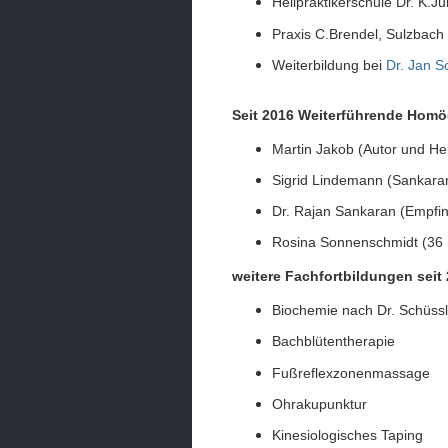
Heilpraktikerschule Dr. K.J
Praxis C.Brendel, Sulzbach
Weiterbildung bei
Dr. Jan S
Seit 2016 Weiterführende Homö
Martin Jakob (Autor und Hei
Sigrid Lindemann (Sankar
Dr. Rajan Sankaran (Empf
Rosina Sonnenschmidt (36 
weitere Fachfortbildungen seit
Biochemie nach Dr. Schüssl
Bachblütentherapie
Fußreflexzonenmassage
Ohrakupunktur
Kinesiologisches Taping