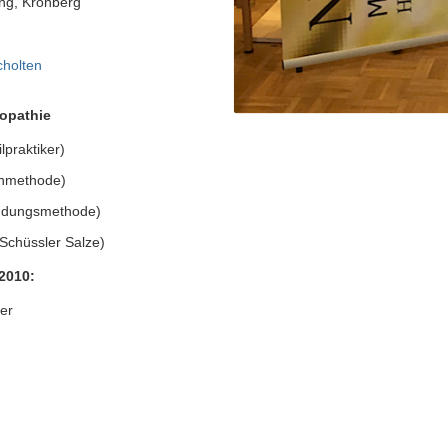
ung, Kronberg
cholten
opathie
lpraktiker)
anmethode)
indungsmethode)
Schüssler Salze)
 2010:
er