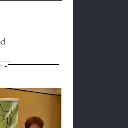
nd
en