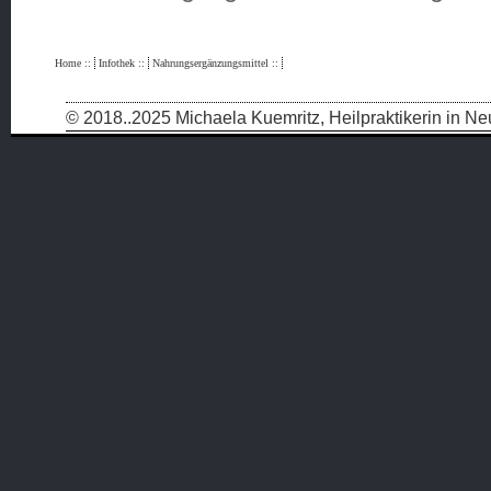
Home
::
Infothek
::
Nahrungsergänzungsmittel
::
© 2018..2025 Michaela Kuemritz, Heilpraktikerin in 