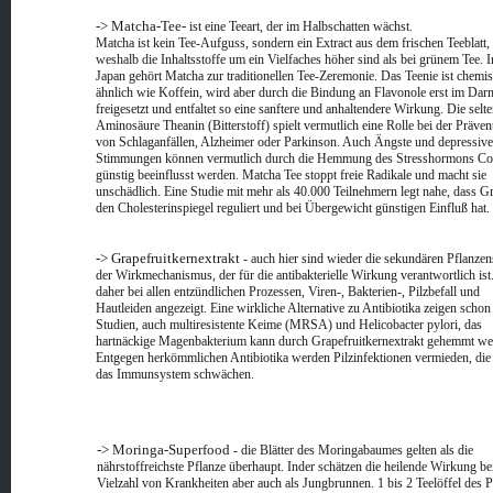
-> Matcha-Tee-
ist eine Teeart, der im Halbschatten wächst.
Matcha ist kein Tee-Aufguss, sondern ein Extract aus dem frischen Teeblatt,
weshalb die Inhaltsstoffe um ein Vielfaches höher sind als bei grünem Tee. I
Japan gehört Matcha zur traditionellen Tee-Zeremonie. Das Teenie ist chemi
ähnlich wie Koffein, wird aber durch die Bindung an Flavonole erst im Dar
freigesetzt und entfaltet so eine sanftere und anhaltendere Wirkung. Die selt
Aminosäure Theanin (Bitterstoff) spielt vermutlich eine Rolle bei der Präven
von Schlaganfällen, Alzheimer oder Parkinson. Auch Ängste und depressive
Stimmungen können vermutlich durch die Hemmung des Stresshormons Cor
günstig beeinflusst werden. Matcha Tee stoppt freie Radikale und macht sie
unschädlich. Eine Studie mit mehr als 40.000 Teilnehmern legt nahe, dass G
den Cholesterinspiegel reguliert und bei Übergewicht günstigen Einfluß hat.
-> Grapefruitkernextrakt
- auch hier sind wieder die sekundären Pflanzen
der Wirkmechanismus, der für die antibakterielle Wirkung verantwortlich ist.
daher bei allen entzündlichen Prozessen, Viren-, Bakterien-, Pilzbefall und
Hautleiden angezeigt. Eine wirkliche Alternative zu Antibiotika zeigen schon
Studien, auch multiresistente Keime (MRSA) und Helicobacter pylori, das
hartnäckige Magenbakterium kann durch Grapefruitkernextrakt gehemmt we
Entgegen herkömmlichen Antibiotika werden Pilzinfektionen vermieden, die
das Immunsystem schwächen.
-> Moringa-Superfood
- die Blätter des Moringabaumes gelten als die
nährstoffreichste Pflanze überhaupt. Inder schätzen die heilende Wirkung bei
Vielzahl von Krankheiten aber auch als Jungbrunnen. 1 bis 2 Teelöffel des 