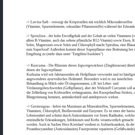
-> Lavita-Saft
- versorgt die Körperzellen mit reichlich Mikronährstoffen
(Vitamine, Spurenelemente, sekundäre Pflanzenstoffe) während der Erkrank
-> Spirulina
- der hohe Eiweißgehalt und der Gehalt an vielen Vitaminen (
allem B-Vitamine, auch das seltene pflanzliche B12-Vitamin) sowie Eisen, K
Selen, Magnesium sowie Selen und Chlorophyll macht Spirulina, eine Blaua
zum Superfood! Außerdem kommt dieser Superpflanze eine Bedeutung bei 
Entgiftung zu (mehr dazu unter "Entgiften/Ausleiten")
-> Kurcuma
- Die Rhizome dieses Ingwergewächses (Zingiberaceae) ähnel
denen der Ingwerpflanze.
Kurkuma wird seit Jahrtausenden als Heilpflanze verwendet und ist häufigs
angewendetes ayurvedisches Heilmittel. Besonders wird es zur innerlichen
Behandlung in Milch oder Öl eingenommen; z.B. bei Leber- und
Verdauungsbeschwerden (Gelbpflanze), aber der Wirkstoff Curcumin soll a
die Zellteilung von Krebszellen verlangsamen, den Knorpelaufbau fördern, 
Blutgerinnung hemmen, antimikrobiell und antidepressiv wirken.
-> Gerstengras
- liefert ein Maximum an Mineralstoffen, Spurenelementen,
Vitaminen, Chlorophyll, Bioflavonoide und Enzymen. Es ist eines der basis
Lebensmittel und schützt durch Antioxidanzien vor freien Radikalen, welche
entzündliche Erkrankungen, Infektionen und Krebs verantwortlich gemacht
werden. Auch in Sachen Herz-Kreislauf verdient es Aufmerksamkeit, da die
Proanthocyanidine (Antioxidanzien) Faserproteine reparieren (Gefäßwände)