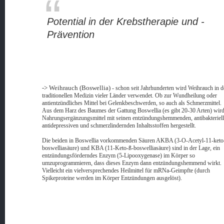
Potential in der Krebstherapie und -
Prävention
-> Weihrauch (Boswellia)
- schon seit Jahrhunderten wird Weihrauch in d
traditionellen Medizin vieler Länder verwendet. Ob zur Wundheilung oder
antientzündliches Mittel bei Gelenkbeschwerden, so auch als Schmerzmittel.
Aus dem Harz des Baumes der Gattung Boswellia (es gibt 20-30 Arten) wird
Nahrungsergänzungsmittel mit seinen entzündungshemmenden, antibakteriell
antidepressiven und schmerzlindernden Inhaltsstoffen hergestellt.
Die beiden in Boswellia vorkommenden Säuren AKBA (3-O-Acetyl-11-keto
boswelliasäure) und KBA (11-Keto-ß-boswelliasäure) sind in der Lage, ein
entzündungsförderndes Enzym (5-Lipooxygenase) im Körper so
umzuprogrammieren, dass dieses Enzym dann entzündungshemmend wirkt.
Vielleicht ein vielversprechendes Heilmittel für mRNa-Geimpfte (durch
Spikeproteine werden im Körper Entzündungen ausgelöst).