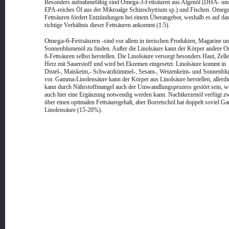
Besonders aufnahmefähig sind Omega-3-Fettsäuren aus Algenöl (DHA- un
EPA-reiches Öl aus der Mikroalge Schizochytrium sp.) und Fischen. Omega
Fettsäuren fördert Entzündungen bei einem Überangebot, weshalb es auf da
richtige Verhältnis dieser Fettsäuren ankommt (1:5).
Omega-6-Fettsäuren
-sind vor allem in tierischen Produkten, Magarine u
Sonnenblumenöl zu finden. Außer die Linolsäure kann der Körper andere 
6-Fettsäuren selbst herstellen. Die Linolsäure versorgt besonders Haut, Zell
Herz mit Sauerstoff und wird bei Ekzemen eingesetzt. Linolsäure kommt in
Distel-, Maiskeim,- Schwarzkümmel-, Sesam-, Weizenkeim- und Sonnenbl
vor. Gamma-Linolensäure kann der Körper aus Linolsäure herstellen, allerd
kann durch Nährstoffmangel auch der Umwandlungsprozess gestört sein, w
auch hier eine Ergänzung notwendig werden kann. Nachtkerzenöl verfügt z
über einen optimalen Fettsäuregehalt, aber Borretschöl hat doppelt soviel 
Linolensäure (15-20%).