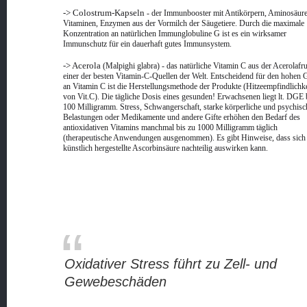
-> Colostrum-Kapseln
- der Immunbooster mit Antikörpern, Aminosäure
Vitaminen, Enzymen aus der Vormilch der Säugetiere. Durch die maximale
Konzentration an natürlichen Immunglobuline G ist es ein wirksamer
Immunschutz für ein dauerhaft gutes Immunsystem.
-> Acerola
(Malpighi glabra) - das natürliche Vitamin C aus der Acerolafr
einer der besten Vitamin-C-Quellen der Welt. Entscheidend für den hohen 
an Vitamin C ist die Herstellungsmethode der Produkte (Hitzeempfindlichke
von Vit.C). Die tägliche Dosis eines gesunden! Erwachsenen liegt lt. DGE 
100 Milligramm. Stress, Schwangerschaft, starke körperliche und psychisc
Belastungen oder Medikamente und andere Gifte erhöhen den Bedarf des
antioxidativen Vitamins manchmal bis zu 1000 Milligramm täglich
(therapeutische Anwendungen ausgenommen). Es gibt Hinweise, dass sich
künstlich hergestellte Ascorbinsäure nachteilig auswirken kann.
Oxidativer Stress führt zu Zell- und
Gewebeschäden