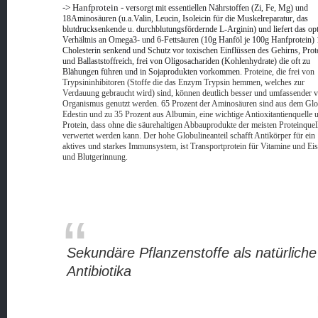
-> Hanfprotein -
versorgt mit essentiellen Nährstoffen (Zi, Fe, Mg) und
18Aminosäuren (u.a.Valin, Leucin, Isoleicin für die Muskelreparatur, das
blutdrucksenkende u. durchblutungsfördernde L-Arginin) und liefert das op
Verhältnis an Omega3- und 6-Fettsäuren (10g Hanföl je 100g Hanfprotein) 
Cholesterin senkend und Schutz vor toxischen Einflüssen des Gehirns, Prot
und Ballaststoffreich, frei von Oligosachariden (Kohlenhydrate) die oft zu
Blähungen führen und in Sojaprodukten vorkommen.
Proteine, die frei von
Trypsininhibitoren (Stoffe die das Enzym Trypsin hemmen, welches zur
Verdauung gebraucht wird) sind, können deutlich besser und umfassender 
Organismus genutzt werden. 65 Prozent der Aminosäuren sind aus dem Glo
Edestin und zu 35 Prozent aus Albumin, eine wichtige Antioxitantienquelle 
Protein, dass ohne die säurehaltigen Abbauprodukte der meisten Proteinquel
verwertet werden kann. Der hohe Globulineanteil schafft Antikörper für ein
aktives und starkes Immunsystem, ist Transportprotein für Vitamine und Ei
und Blutgerinnung.
Sekundäre Pflanzenstoffe als natürliche
Antibiotika