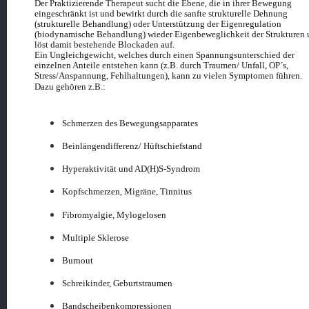
Der Praktizierende Therapeut sucht die Ebene, die in ihrer Bewegung
eingeschränkt ist und bewirkt durch die sanfte strukturelle Dehnung
(strukturelle Behandlung) oder Unterstützung der Eigenregulation
(biodynamische Behandlung) wieder Eigenbeweglichkeit der Strukturen
löst damit bestehende Blockaden auf.
Ein Ungleichgewicht, welches durch einen Spannungsunterschied der
einzelnen Anteile entstehen kann (z.B. durch Traumen/ Unfall, OP´s,
Stress/Anspannung, Fehlhaltungen), kann zu vielen Symptomen führen.
Dazu gehören z.B.:
Schmerzen des Bewegungsapparates
Beinlängendifferenz/ Hüftschiefstand
Hyperaktivität und AD(H)S-Syndrom
Kopfschmerzen, Migräne, Tinnitus
Fibromyalgie, Mylogelosen
Multiple Sklerose
Burnout
Schreikinder, Geburtstraumen
Bandscheibenkompressionen