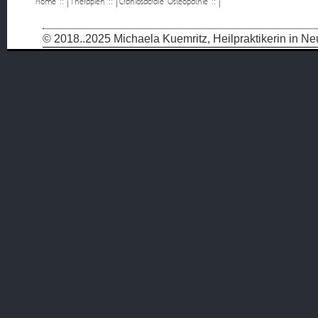
Home
::
Therapien
::
Craniosacrale Osteopathie
::
© 2018..2025 Michaela Kuemritz, Heilpraktikerin in 