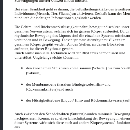
Schwingungen unserer Umwelt finden müssen.
Bei einer Krankheit geht es darum, die Selbstheilungskräfte des jeweilige
Individuums (Mensch, Tier, Pflanze) zu aktivieren. Deshalb kann der Me
nur durch die richtigen Informationen gesünder werden.
Die Gehirn- und Rückenmarksflüssigkeit nährt, bewegt und schützt unser
gesamtes Nervensystem, welches sich im ganzen Körper ausbreitet. Durch
rhythmische Bewegung des Liquors sind die einzelnen Systeme miteinan
verbunden und in Bewegung. Dieser “primäre Atemrhythmus” kann im
gesamten Körper gespürt werden. An den Stellen, an denen Blockaden
auftreten, ist dieser Rhythmus gestört.
Durch sanfte manuelle Techniken wird der Rhythmus harmonisiert und
unterstützt. Ungleichgewichte können in
den knöchernen Strukturen vom Cranium (Schädel) bis zum Steiß
(Sakrum),
der Membranebene (Faszien/ Bindegewebe, Hirn- und
Rückenmarkshäute) und auch
der Flüssigkeitsebene (Liquor/ Hirn- und Rückenmarkswasser) auft
Auch zwischen den Schädelnähten (Suturen) wurden minimale Bewegun
nachgewiesen. Kommt es zu einer Einschränkung der Bewegung in einem
dieser Systeme, wirkt sich diese auch auf andere Körpersysteme/ -funktio
aus.